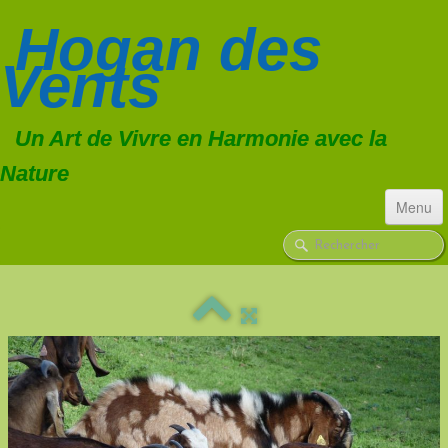
Hogan
des
Vents
Un Art de Vivre en Harmonie avec la
Nature
Menu
ACCUEIL
CHIENS
▼
TROUPEAU
▼
FORMATIONS
CONSULTATIONS