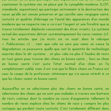
cautionner le système mis en place par la cynophilie moderne (LOF,
standards, expositions) qui participe activement à la destruction des
races qu'elle est sensée préserver et qui sacrifie sans vergogne santé,
rusticité et qualités d'élevage sur l'autel des apparences d'un monde
moderne qui ne respecte rien si ce n’est l’argent et une frivolité que je
trouve totalement déplacée concernant des êtres vivants. Le système
actuel des expositions détruit systématiquement les races canines (cf.
tous les articles que j'ai écrits sur ce sujet dans la rubrique
« Publications ») ... tant que cela ne sera pas remis en cause la
dégradation se poursuivra quelle que soit la quantité de technologie
injectée dans le dit système ... et plus cela ira plus il faudra de tests
en tout genre pour trouver des chiens en bonne santé ... hors un chien
en bonne santé c'est juste l'état normal d'un chien on l'a
complètement oublié. mais il est vrai que la filière chiens en France est
sous la coupe de la profession vétérinaire qui n’a aucun intérêt à ce
que les chiens soient en bonne santé.
Aujourd'hui on ne sélectionne plus des chiens en bonne santé, on
sélectionne des chiens qui ne sont pas malades à travers une batterie
de tests coûteux dont le nombre ne cesse d’augmenter tellement le
nombre de tares explose chez les chiens de race y compris les plus
rustiques qui perdent toute rusticité. C'est totalement différent dans