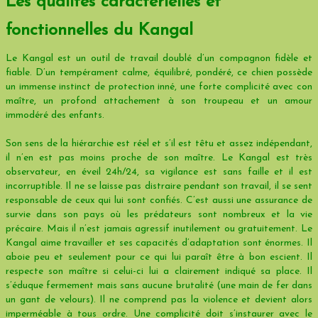
Les qualités caractérielles et
fonctionnelles du Kangal
Le Kangal est un outil de travail doublé d’un compagnon fidèle et
fiable. D’un tempérament calme, équilibré, pondéré, ce chien possède
un immense instinct de protection inné, une forte complicité avec con
maître, un profond attachement à son troupeau et un amour
immodéré des enfants.
Son sens de la hiérarchie est réel et s’il est têtu et assez indépendant,
il n’en est pas moins proche de son maître. Le Kangal est très
observateur, en éveil 24h/24, sa vigilance est sans faille et il est
incorruptible. Il ne se laisse pas distraire pendant son travail, il se sent
responsable de ceux qui lui sont confiés. C’est aussi une assurance de
survie dans son pays où les prédateurs sont nombreux et la vie
précaire. Mais il n’est jamais agressif inutilement ou gratuitement. Le
Kangal aime travailler et ses capacités d’adaptation sont énormes. Il
aboie peu et seulement pour ce qui lui paraît être à bon escient. Il
respecte son maître si celui-ci lui a clairement indiqué sa place. Il
s’éduque fermement mais sans aucune brutalité (une main de fer dans
un gant de velours). Il ne comprend pas la violence et devient alors
imperméable à tous ordre. Une complicité doit s’instaurer avec le