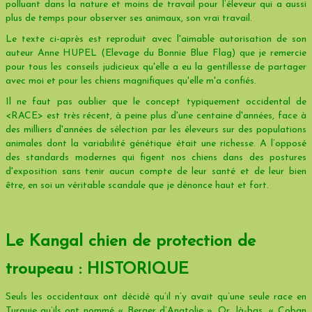
polluant dans la nature et moins de travail pour l’éleveur qui a aussi
plus de temps pour observer ses animaux, son vrai travail.
Le texte ci-après est reproduit avec l'aimable autorisation de son
auteur Anne HUPEL (Elevage du Bonnie Blue Flag) que je remercie
pour tous les conseils judicieux qu'elle a eu la gentillesse de partager
avec moi et pour les chiens magnifiques qu'elle m'a confiés.
Il ne faut pas oublier que le concept typiquement occidental de
<RACE> est très récent, à peine plus d'une centaine d'années, face à
des milliers d'années de sélection par les éleveurs sur des populations
animales dont la variabilité génétique était une richesse. A l’opposé
des standards modernes qui figent nos chiens dans des postures
d'exposition sans tenir aucun compte de leur santé et de leur bien
être, en soi un véritable scandale que je dénonce haut et fort.
Le Kangal chien de protection de
troupeau : HISTORIQUE
Seuls les occidentaux ont décidé qu’il n’y avait qu’une seule race en
Turquie qu’ils ont nommé « Berger d’Anatolie ». Or, là-bas, « Coban