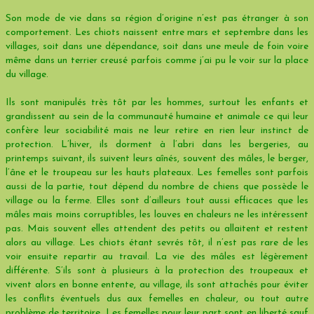
Son mode de vie dans sa région d’origine n’est pas étranger à son
comportement. Les chiots naissent entre mars et septembre dans les
villages, soit dans une dépendance, soit dans une meule de foin voire
même dans un terrier creusé parfois comme j’ai pu le voir sur la place
du village.
Ils sont manipulés très tôt par les hommes, surtout les enfants et
grandissent au sein de la communauté humaine et animale ce qui leur
confère leur sociabilité mais ne leur retire en rien leur instinct de
protection. L’hiver, ils dorment à l’abri dans les bergeries, au
printemps suivant, ils suivent leurs aînés, souvent des mâles, le berger,
l’âne et le troupeau sur les hauts plateaux. Les femelles sont parfois
aussi de la partie, tout dépend du nombre de chiens que possède le
village ou la ferme. Elles sont d’ailleurs tout aussi efficaces que les
mâles mais moins corruptibles, les louves en chaleurs ne les intéressent
pas. Mais souvent elles attendent des petits ou allaitent et restent
alors au village. Les chiots étant sevrés tôt, il n’est pas rare de les
voir ensuite repartir au travail. La vie des mâles est légèrement
différente. S’ils sont à plusieurs à la protection des troupeaux et
vivent alors en bonne entente, au village, ils sont attachés pour éviter
les conflits éventuels dus aux femelles en chaleur, ou tout autre
problème de territoire. Les femelles pour leur part sont en liberté sauf