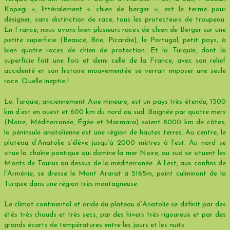
Kopegi », littéralement « chien de berger », est le terme pour
désigner, sans distinction de race, tous les protecteurs de troupeau.
En France, nous avons bien plusieurs races de chien de Berger sur une
petite superficie (Beauce, Brie, Picardie), le Portugal, petit pays, à
bien quatre races de chien de protection. Et la Turquie, dont la
superficie fait une fois et demi celle de la France, avec son relief
accidenté et son histoire mouvementée se verrait imposer une seule
race. Quelle ineptie !
La Turquie, anciennement Asie mineure, est un pays très étendu, 1500
km d’est en ouest et 600 km du nord au sud. Baignée par quatre mers
(Noire, Méditerranée, Égée et Marmara) soient 8000 km de côtes,
la péninsule anatolienne est une région de hautes terres. Au centre, le
plateau d’Anatolie s’élève jusqu’à 2000 mètres à l’est. Au nord se
situe la chaîne pontique qui domine la mer Noire, au sud se situent les
Monts de Taurus au dessus de la méditerranée. A l’est, aux confins de
l’Arménie, se dresse le Mont Ararat à 5165m, point culminant de la
Turquie dans une région très montagneuse.
Le climat continental et aride du plateau d’Anatolie se définit par des
étés très chauds et très secs, par des hivers très rigoureux et par des
grands écarts de températures entre les jours et les nuits.