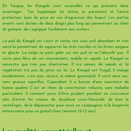
En Turquie, les Kangals sont essoreillés ce qui présente deux
avantages l’un hygiénique (ni otites, ni parasites) et l’autre
protecteur (pas de prise en cas d’agression des loups). Les pattes
avants sont dotées de deux doigts plus long qui permettent au chien
de grimper, de s’agripper facilement aux rochers.
Le poil du Kangal est court et rêche, son sous poil abondant et très
serré lui permettent de supporter les étés torrides et les hivers neigeux
et glacés. La neige ne peut geler sur son poil et ne l’alourdit pas. Il
reste ainsi libre de ses mouvements, mobile et rapide. Le Kangal ne
nécessite que très peu d’entretien. Il n’a jamais de nœuds et la
végétation n’a pas de prise sur lui. Le Kangal est frugal, il mange
modérément, n’est pas vorace, ni même gourmand. Il reste ainsi sec,
sans graisse superflue. Cependant il a besoin d’une nourriture de
bonne qualité. C’est un chien de constitution robuste, sans maladie
particulière. Il convient juste d’être prudent pendant sa croissance
afin d’éviter les risques de dysplasie coxo-fémorale, de bien le
vermifuger, de le déparasiter pour avoir un compagnon à la longévité
intéressante pour un grand chien (environ 12-13 ans).