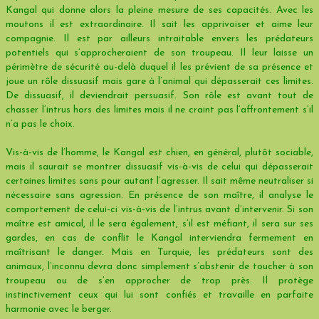
Kangal qui donne alors la pleine mesure de ses capacités. Avec les
moutons il est extraordinaire. Il sait les apprivoiser et aime leur
compagnie. Il est par ailleurs intraitable envers les prédateurs
potentiels qui s’approcheraient de son troupeau. Il leur laisse un
périmètre de sécurité au-delà duquel il les prévient de sa présence et
joue un rôle dissuasif mais gare à l’animal qui dépasserait ces limites.
De dissuasif, il deviendrait persuasif. Son rôle est avant tout de
chasser l’intrus hors des limites mais il ne craint pas l’affrontement s’il
n’a pas le choix.
Vis-à-vis de l’homme, le Kangal est chien, en général, plutôt sociable,
mais il saurait se montrer dissuasif vis-à-vis de celui qui dépasserait
certaines limites sans pour autant l’agresser. Il sait même neutraliser si
nécessaire sans agression. En présence de son maître, il analyse le
comportement de celui-ci vis-à-vis de l’intrus avant d’intervenir. Si son
maître est amical, il le sera également, s’il est méfiant, il sera sur ses
gardes, en cas de conflit le Kangal interviendra fermement en
maîtrisant le danger. Mais en Turquie, les prédateurs sont des
animaux, l’inconnu devra donc simplement s’abstenir de toucher à son
troupeau ou de s’en approcher de trop près. Il protège
instinctivement ceux qui lui sont confiés et travaille en parfaite
harmonie avec le berger.