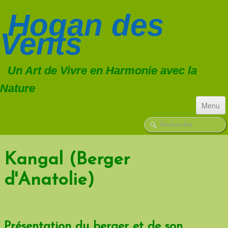
Hogan
des
Vents
Un Art de Vivre en Harmonie avec la
Nature
Menu
ACCUEIL
CHIENS
▼
Kangal (Berger
d'Anatolie)
TROUPEAU
▼
FORMATIONS
CONSULTATIONS
Présentation du berger et de son