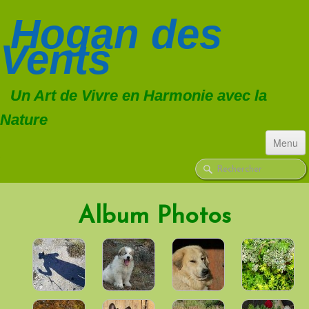
Hogan
des
Vents
Un Art de Vivre en Harmonie avec la
Nature
Menu
ACCUEIL
CHIENS
▼
Album Photos
TROUPEAU
▼
FORMATIONS
CONSULTATIONS