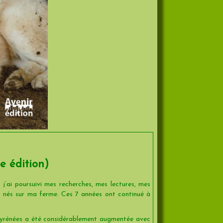
e édition)
’ai poursuivi mes recherches, mes lectures, mes
ns nés sur ma ferme. Ces 7 années ont continué à
 Pyrénées a été considérablement augmentée avec