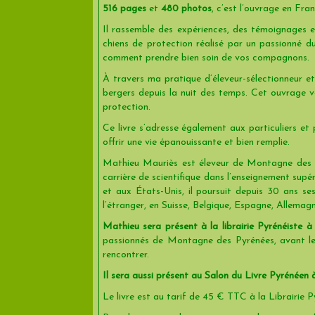
516 pages
et
480 photos
, c’est l’ouvrage en Fra
Il rassemble des expériences, des témoignages 
chiens de protection réalisé par un passionné d
comment prendre bien soin de vos compagnons.
À travers ma pratique d’éleveur-sélectionneur e
bergers depuis la nuit des temps. Cet ouvrage vo
protection.
Ce livre s’adresse également aux particuliers e
offrir une vie épanouissante et bien remplie.
Mathieu Mauriès est éleveur de Montagne des Pyr
carrière de scientifique dans l’enseignement sup
et aux États-Unis, il poursuit depuis 30 ans se
l’étranger, en Suisse, Belgique, Espagne, Allemag
Mathieu sera présent à la librairie Pyrénéiste
passionnés de Montagne des Pyrénées, avant le
rencontrer.
Il sera aussi présent au Salon du Livre Pyrénéen
Le livre est au tarif de 45 € TTC à la Librairie Py