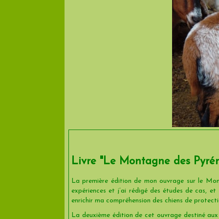
Livre "Le Montagne des Pyrén
La première édition de mon ouvrage sur le Mont
expériences et j’ai rédigé des études de cas, e
enrichir ma compréhension des chiens de protecti
La deuxième édition de cet ouvrage destiné aux