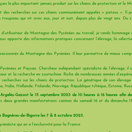
nçais le plus important jamais produit sur les chiens de protection et le
et des recherches sur ces chiens communément appelés « patous ». Il 
u troupeau qui vit avec eux, jour et nuit, depuis plus de vingt ans. Du 
t d’utilisateur de Montagne des Pyrénées au travail, je rends hommage à
us apporte des informations pratiques concernant l’élevage, la sélection 
t passionnés du Montagne des Pyrénées. Il leur permettra de mieux compre
énées et Paysan. Chercheur indépendant spécialiste de l’élevage, il a
érieur et la recherche en zootechnie. Riche de nombreuses années d’expér
s recherches sur les chiens de protection. La génétique de son élevage e
ne, Italie, Hollande, Finlande, Norvège, République tchèque, Estonie, Russ
 à Argelès-Gazost le 15 septembre 2023 de 10 heures à 16 heures afin 
s deux grandes manifestations canines du samedi 16 et du dimanche 
 à Bagnères-de-Bigorre les 7 & 8 octobre 2023.
rénéiste qui en a l’exclusivité pour la France.