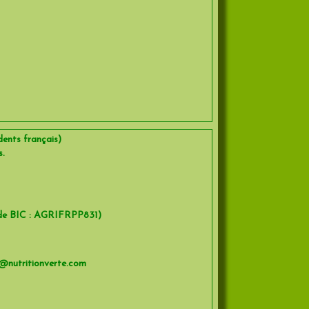
nts français)
s.
de BIC : AGRIFRPP831)
@nutritionverte.com