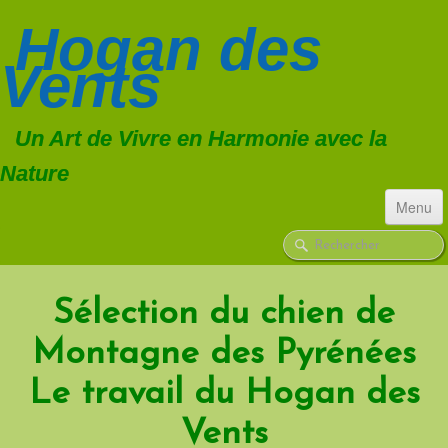
Hogan
des
Vents
Un Art de Vivre en Harmonie avec la
Nature
Menu
ACCUEIL
CHIENS
▼
Sélection du chien de
Montagne des Pyrénées
TROUPEAU
▼
Le travail du Hogan des
FORMATIONS
Vents
CONSULTATIONS