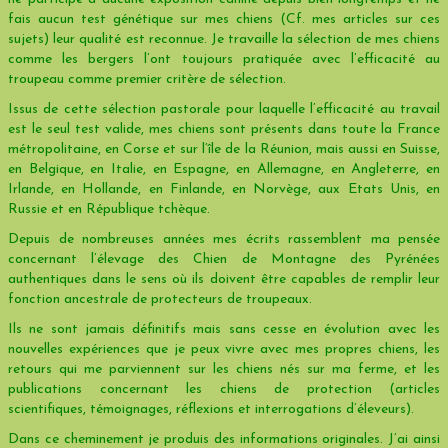
fais aucun test génétique sur mes chiens (Cf. mes articles sur ces
sujets) leur qualité est reconnue. Je travaille la sélection de mes chiens
comme les bergers l’ont toujours pratiquée avec l’efficacité au
troupeau comme premier critère de sélection.
Issus de cette sélection pastorale pour laquelle l’efficacité au travail
est le seul test valide, mes chiens sont présents dans toute la France
métropolitaine, en Corse et sur l’île de la Réunion, mais aussi en Suisse,
en Belgique, en Italie, en Espagne, en Allemagne, en Angleterre, en
Irlande, en Hollande, en Finlande, en Norvège, aux Etats Unis, en
Russie et en République tchèque.
Depuis de nombreuses années mes écrits rassemblent ma pensée
concernant l’élevage des Chien de Montagne des Pyrénées
authentiques dans le sens où ils doivent être capables de remplir leur
fonction ancestrale de protecteurs de troupeaux.
Ils ne sont jamais définitifs mais sans cesse en évolution avec les
nouvelles expériences que je peux vivre avec mes propres chiens, les
retours qui me parviennent sur les chiens nés sur ma ferme, et les
publications concernant les chiens de protection (articles
scientifiques, témoignages, réflexions et interrogations d’éleveurs).
Dans ce cheminement je produis des informations originales. J’ai ainsi