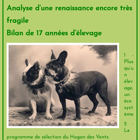
Analyse d’une renaissance encore très
fragile
Bilan de 17 années d’élevage
1 -
Plus
qu’u
n
élev
age,
un
éco
syst
ème
2 -
Le
programme de sélection du Hogan des Vents