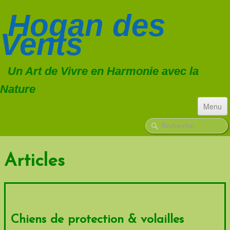
Hogan
des
Vents
Un Art de Vivre en Harmonie avec la
Nature
Menu
ACCUEIL
CHIENS
▼
Articles
TROUPEAU
▼
FORMATIONS
Chiens de protection & volailles
CONSULTATIONS