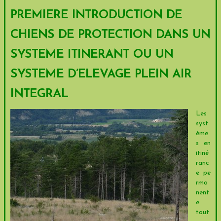
PREMIERE INTRODUCTION DE
CHIENS DE PROTECTION DANS UN
SYSTEME ITINERANT OU UN
SYSTEME D’ELEVAGE PLEIN AIR
INTEGRAL
Les
syst
ème
s en
itiné
ranc
e pe
rma
nent
e
tout