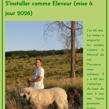
S'installer comme Eleveur (mise à
jour 2026)
J’ai 66 ans.
Le temps a
emporté
les années
comme le
Mistral de
ma
Provence
mon
enfance. Il
y a 60 ans
j’achetais
du haut de
mes 6 ans
ma toute
première
brebis