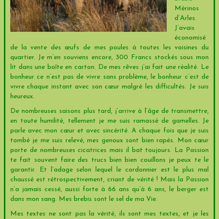
Mérinos
d’Arles.
J’avais
économisé
de la vente des œufs de mes poules à toutes les voisines du
quartier. Je m’en souviens encore, 300 Francs stockés sous mon
lit dans une boîte en carton. De mes rêves j’ai fait une réalité. Le
bonheur ce n’est pas de vivre sans problème, le bonheur c’est de
vivre chaque instant avec son cœur malgré les difficultés. Je suis
heureux.
De nombreuses saisons plus tard, j’arrive à l’âge de transmettre,
en toute humilité, tellement je me suis ramassé de gamelles. Je
parle avec mon cœur et avec sincérité. A chaque fois que je suis
tombé je me suis relevé, mes genoux sont bien rapés. Mon cœur
porte de nombreuses cicatrices mais il bat toujours. La Passion
te fait souvent faire des trucs bien bien couillons je peux te le
garantir. Et l’adage selon lequel le cordonnier est le plus mal
chaussé est rétrospectivement, criant de vérité ! Mais la Passion
n’a jamais cessé, aussi forte à 66 ans qu’à 6 ans, le berger est
dans mon sang. Mes brebis sont le sel de ma Vie.
Mes textes ne sont pas la vérité, ils sont mes textes, et je les